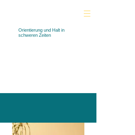
Orientierung und Halt in
schweren Zeiten
Praxis für Trauer‑ &
Traumabegleitung,
systemische und
psychologische Beratung
sowie Supervision &
Coaching in Aichach und
online.