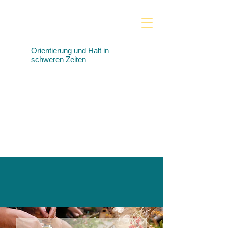
Orientierung und Halt in
schweren Zeiten
Praxis für Trauer‑ &
Traumabegleitung,
systemische und
psychologische Beratung
sowie Supervision &
Coaching in Aichach und
online.