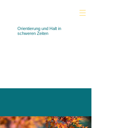
Orientierung und Halt in
schweren Zeiten
Praxis für Trauer‑ &
Traumabegleitung,
systemische und
psychologische Beratung
sowie Supervision &
Coaching in Aichach und
online.